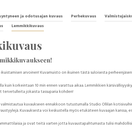
syntyneen ja odotusajan kuvaus
Perhekuvaus
Valmistujaisk
us
Lemmikkikuvaus
ikuvaus
mmikkikuvaukseen!
ikuistamisen arvoinen! Kuvamuisto on ikuinen tästä suloisesta perheenjäsen
la kuin korkeintaan 10 min ennen varattua aikaa. Lemmikkien kärsivällisyysk
t tervetulleita jokaista tassuparia kohden!
ä valmistautua kuvaukseen ennakkoon tutustumalla Studio Ollilan kotisivuihin
austyylejä. Kuvauksesta voi keskustella myös etukäteen kuvaajan kanssa, es
mattilaisia ja ovat teitä varten jotta kuvaustapahtumasta tulisi mahdollis