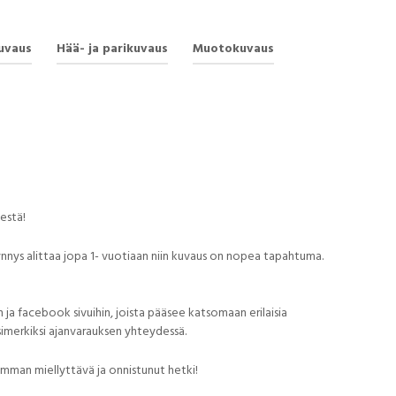
uvaus
Hää- ja parikuvaus
Muotokuvaus
estä!
ynnys alittaa jopa 1- vuotiaan niin kuvaus on nopea tapahtuma.
 ja facebook sivuihin, joista pääsee katsomaan erilaisia
imerkiksi ajanvarauksen yhteydessä.
imman miellyttävä ja onnistunut hetki!