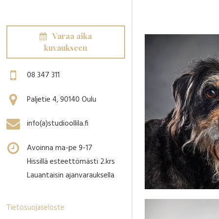
Varaa aika
kuvaukseen
08 347 311
Paljetie 4, 90140 Oulu
info(a)studioollila.fi
Avoinna ma-pe 9-17
Hissillä esteettömästi 2.krs
Lauantaisin ajanvarauksella
Tietosuojaseloste