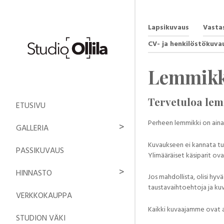
Lapsikuvaus
Vasta
CV- ja henkilöstökuva
Lemmikk
Tervetuloa le
ETUSIVU
Perheen lemmikki on aina 
GALLERIA
Kuvaukseen ei kannata tul
PASSIKUVAUS
Ylimääräiset käsiparit ova
HINNASTO
Jos mahdollista, olisi hyv
taustavaihtoehtoja ja kuv
VERKKOKAUPPA
Kaikki kuvaajamme ovat am
STUDION VÄKI