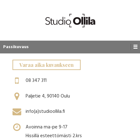
Passikuvaus
Varaa aika kuvaukseen
08 347 311
Paljetie 4, 90140 Oulu
info(a)studioollila.fi
Avoinna ma-pe 9-17
Hissillä esteettömästi 2.krs