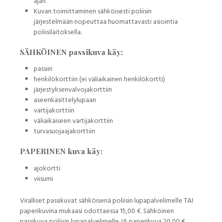
ajan.
Kuvan toimittaminen sähköisesti poliisin
järjestelmään nopeuttaa huomattavasti asiointia
poliisilaitoksella.
SÄHKÖINEN passikuva käy:
passiin
henkilökorttiin (ei väliaikainen henkilökortti)
järjestyksenvalvojakorttiin
aseenkäsittelylupaan
vartijakorttiin
väliaikaiseen vartijakorttiin
turvasuojaajakorttiin
PAPERINEN kuva käy:
ajokortti
viisumi
Viralliset passikuvat sähköisenä poliisin lupapalvelimelle TAI
paperikuvina mukaasi odottaessa 15,00 €. Sähköinen
passikuva poliisin lupapalvelimelle JA paperikuva 20,00 €.