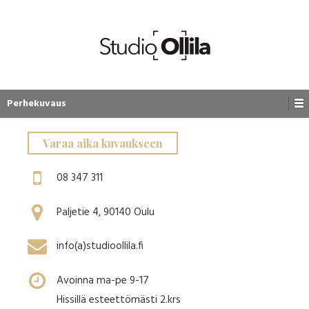
Perhekuvaus
Varaa aika kuvaukseen
08 347 311
Paljetie 4, 90140 Oulu
info(a)studioollila.fi
Avoinna ma-pe 9-17
Hissillä esteettömästi 2.krs