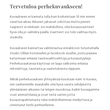
Tervetuloa perhekuvaukseen!
Kuvaukseen ei kannata tulla kuin korkeintaan 10 min ennen
varattua aikaa. Aikuiset jaksavat odottaa mutta pienet
taaperot ei niinkään. Jos mahdollista, olisi kuvausvaatteet
hyvä olla jo valmiiksi päällä. Vaatteet voi toki vaihtaa myös
studiolla.
Kuvaukseen kannattaa valmistautua ennakkoon tutustumalla
Studio Ollilan kotisivuihin ja facebook sivuihin, joista pääsee
katsomaan erilaisia taustavaihtoehtoja ja kuvaustyylejä.
Perhekuvauksessa käytössä on laaja valikoima erilaisia
rekvisiittoja, taustasta ja vaatetuksesta riippuen.
Mikäli perhekuvauksen yhteydessä kuvataan esim 1v kuvaus,
niin vanhemmille sisaruksille olisi hyvä varata viihdykettä
ylimääräisen aikuisen tai lelujen muodossa. Kaikki kuvaajamme
ovat ammattilaisia ja ovat teitä varten jotta
kuvaustapahtumasta tulisi mahdollisimman miellyttävä ja
onnistunut hetki perheellenne.