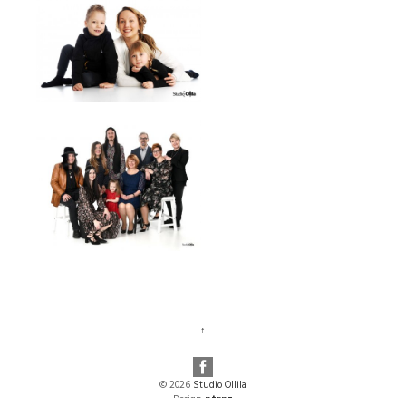
↑
© 2026
Studio Ollila
Design:
ntrnz