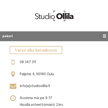
pekuri
Varaa aika kuvaukseen
08 347 311
Paljetie 4, 90140 Oulu
info(a)studioollila.fi
Avoinna ma-pe 9-17
Hissillä esteettömästi 2.krs