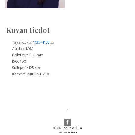
Kuvan tiedot
Täysi koko:
1135×1135
px
Aukko: f/6.3
Polttoväli: 38mm
ISO: 100
Sulkija: 1/125 sec
Kamera: NIKON D750
↑
© 2026
Studio Ollila
Design:
ntrnz