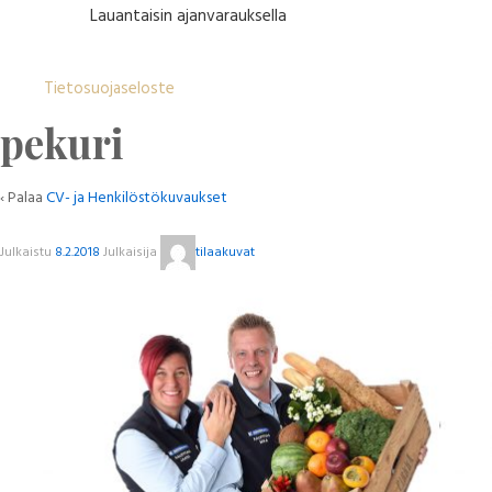
Lauantaisin ajanvarauksella
Tietosuojaseloste
pekuri
‹ Palaa
CV- ja Henkilöstökuvaukset
Julkaistu
8.2.2018
Julkaisija
tilaakuvat