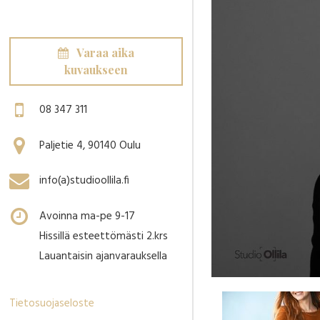
Varaa aika
kuvaukseen
08 347 311
Paljetie 4, 90140 Oulu
info(a)studioollila.fi
Avoinna ma-pe 9-17
Hissillä esteettömästi 2.krs
Lauantaisin ajanvarauksella
Tietosuojaseloste