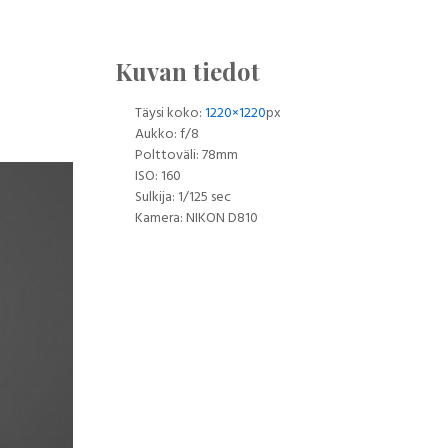
Kuvan tiedot
Täysi koko:
1220×1220
px
Aukko: f/8
Polttoväli: 78mm
ISO: 160
Sulkija: 1/125 sec
Kamera: NIKON D810