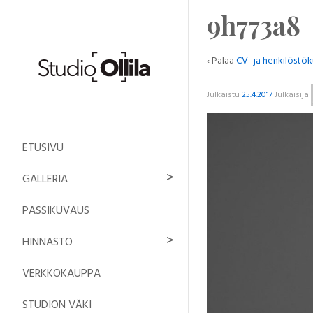
9h773a8
‹ Palaa
CV- ja henkilöstö
Julkaistu
25.4.2017
Julkaisija
ETUSIVU
GALLERIA
PASSIKUVAUS
HINNASTO
VERKKOKAUPPA
STUDION VÄKI