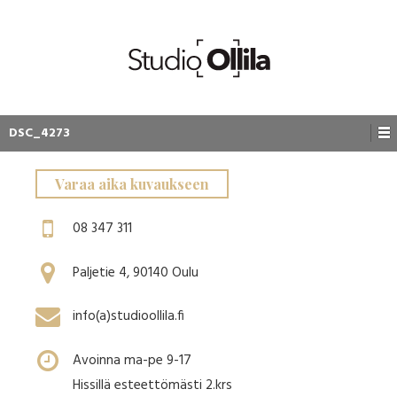
DSC_4273
Varaa aika kuvaukseen
08 347 311
Paljetie 4, 90140 Oulu
info(a)studioollila.fi
Avoinna ma-pe 9-17
Hissillä esteettömästi 2.krs