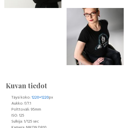
Kuvan tiedot
Täysi koko:
1220×1220
px
Aukko: f/7.1
Polttoväli: 95mm
ISO: 125
Sulkija: 1/125 sec
Kamera: NIKON D810