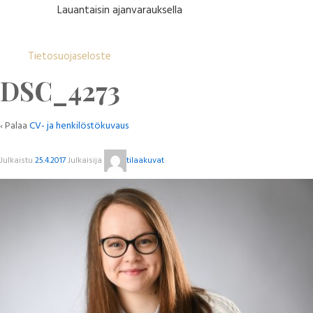
Lauantaisin ajanvarauksella
Tietosuojaseloste
DSC_4273
‹ Palaa
CV- ja henkilöstökuvaus
Julkaistu
25.4.2017
Julkaisija
tilaakuvat