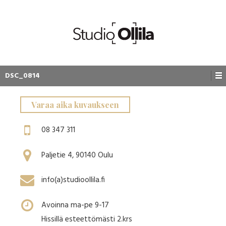
DSC_0814
Varaa aika kuvaukseen
08 347 311
Paljetie 4, 90140 Oulu
info(a)studioollila.fi
Avoinna ma-pe 9-17
Hissillä esteettömästi 2.krs