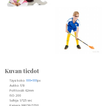
Kuvan tiedot
Täysi koko:
1111×1111
px
Aukko: f/8
Polttoväli: 62mm
ISO: 200
Sulkija: 1/125 sec
Kamera: NIKON D700