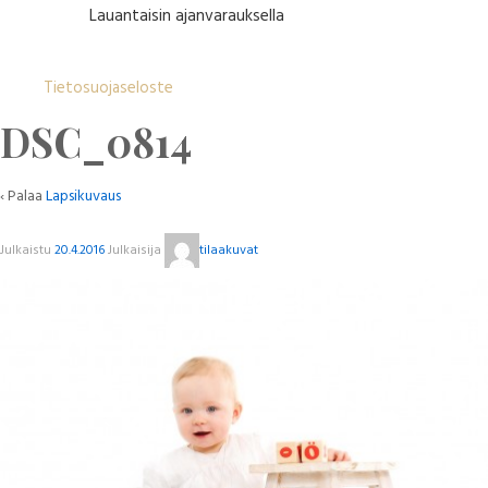
Lauantaisin ajanvarauksella
Tietosuojaseloste
DSC_0814
‹ Palaa
Lapsikuvaus
Julkaistu
20.4.2016
Julkaisija
tilaakuvat