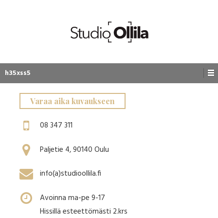
h35xss5
Varaa aika kuvaukseen
08 347 311
Paljetie 4, 90140 Oulu
info(a)studioollila.fi
Avoinna ma-pe 9-17
Hissillä esteettömästi 2.krs