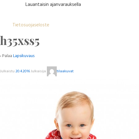
Lauantaisin ajanvarauksella
Tietosuojaseloste
h35xss5
‹ Palaa
Lapsikuvaus
Julkaistu
20.4.2016
Julkaisija
tilaakuvat