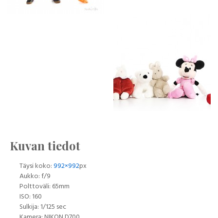
Kuvan tiedot
Täysi koko:
992×992
px
Aukko: f/9
Polttoväli: 65mm
ISO: 160
Sulkija: 1/125 sec
Kamera: NIKON D700