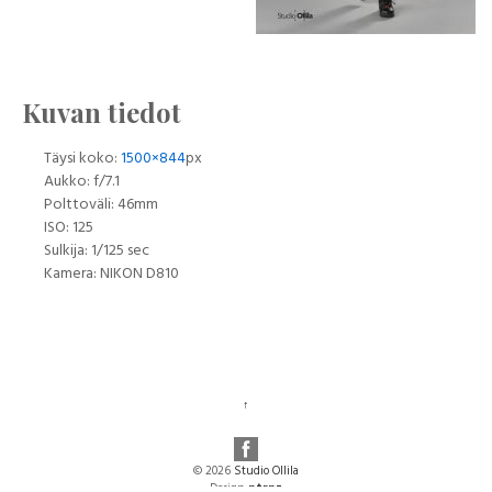
Kuvan tiedot
Täysi koko:
1500×844
px
Aukko: f/7.1
Polttoväli: 46mm
ISO: 125
Sulkija: 1/125 sec
Kamera: NIKON D810
↑
© 2026
Studio Ollila
Design:
ntrnz