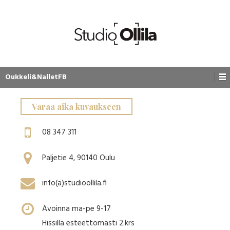
Oukkeli&NalletFB
Varaa aika kuvaukseen
08 347 311
Paljetie 4, 90140 Oulu
info(a)studioollila.fi
Avoinna ma-pe 9-17
Hissillä esteettömästi 2.krs