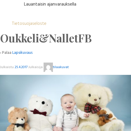
Lauantaisin ajanvarauksella
Tietosuojaseloste
Oukkeli&NalletFB
‹ Palaa
Lapsikuvaus
Julkaistu
25.4.2017
Julkaisija
tilaakuvat