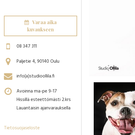
Varaa aika
kuvaukseen
08 347 311
Paljetie 4, 90140 Oulu
info(a)studioollila.fi
Avoinna ma-pe 9-17
Hissillä esteettömästi 2.krs
Lauantaisin ajanvarauksella
Tietosuojaseloste