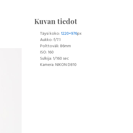
Kuvan tiedot
Täysi koko:
1220×976
px
Aukko: f/7.1
Polttoväli: 86mm
ISO: 160
Sulkija: 1/160 sec
Kamera: NIKON D810