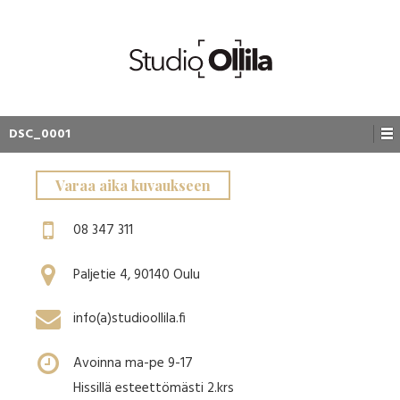
DSC_0001
Varaa aika kuvaukseen
08 347 311
Paljetie 4, 90140 Oulu
info(a)studioollila.fi
Avoinna ma-pe 9-17
Hissillä esteettömästi 2.krs