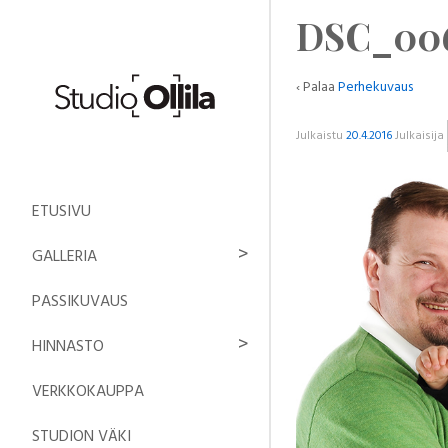
DSC_00
‹ Palaa
Perhekuvaus
Julkaistu
20.4.2016
Julkaisija
ETUSIVU
GALLERIA
PASSIKUVAUS
HINNASTO
VERKKOKAUPPA
STUDION VÄKI