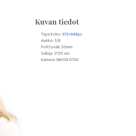
Kuvan tiedot
Täysi koko:
972×648
px
Aukko: f/8
Polttoväli: 50mm
Sulkija: 1/125 sec
Kamera: NIKON D700