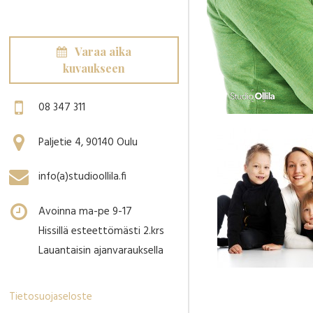
Varaa aika
kuvaukseen
08 347 311
Paljetie 4, 90140 Oulu
info(a)studioollila.fi
Avoinna ma-pe 9-17
Hissillä esteettömästi 2.krs
Lauantaisin ajanvarauksella
Tietosuojaseloste