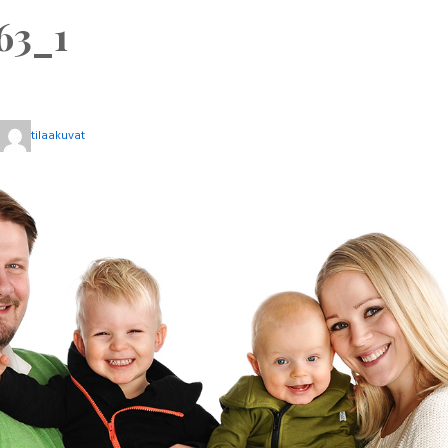
63_1
tilaakuvat