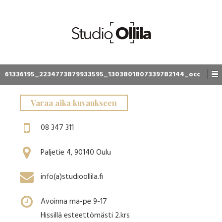
61336195_2234773879933595_1303801807339782144_occ
Varaa aika kuvaukseen
08 347 311
Paljetie 4, 90140 Oulu
info(a)studioollila.fi
Avoinna ma-pe 9-17
Hissillä esteettömästi 2.krs