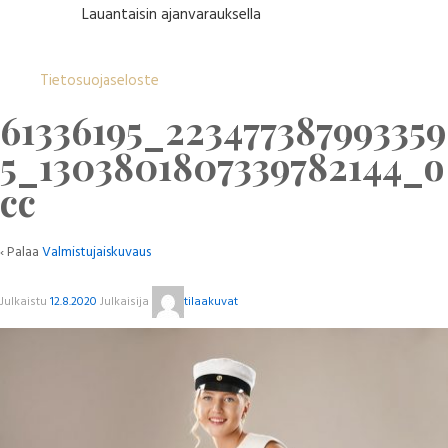
Lauantaisin ajanvarauksella
Tietosuojaseloste
61336195_223477387993359
5_1303801807339782144_o
cc
‹ Palaa
Valmistujaiskuvaus
Julkaistu
12.8.2020
Julkaisija
tilaakuvat