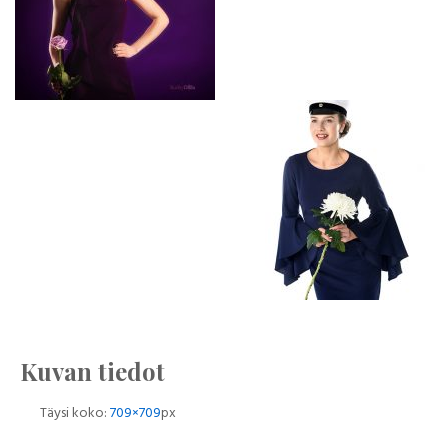
Kuvan tiedot
Täysi koko:
709×709
px