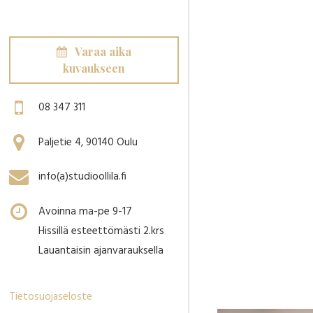
Varaa aika
kuvaukseen
08 347 311
Paljetie 4, 90140 Oulu
info(a)studioollila.fi
Avoinna ma-pe 9-17
Hissillä esteettömästi 2.krs
Lauantaisin ajanvarauksella
Tietosuojaseloste