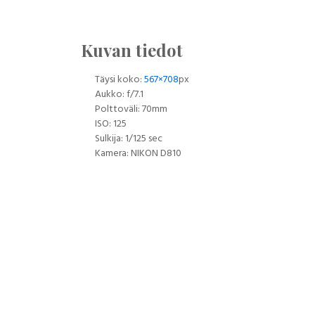
Kuvan tiedot
Täysi koko:
567×708
px
Aukko: f/7.1
Polttoväli: 70mm
ISO: 125
Sulkija: 1/125 sec
Kamera: NIKON D810