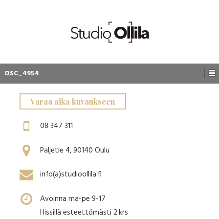
DSC_4954
Varaa aika kuvaukseen
08 347 311
Paljetie 4, 90140 Oulu
info(a)studioollila.fi
Avoinna ma-pe 9-17
Hissillä esteettömästi 2.krs