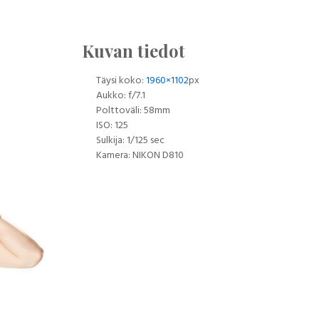
Kuvan tiedot
Täysi koko:
1960×1102
px
Aukko: f/7.1
Polttoväli: 58mm
ISO: 125
Sulkija: 1/125 sec
Kamera: NIKON D810