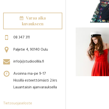
Varaa aika
kuvaukseen
08 347 311
Paljetie 4, 90140 Oulu
info(a)studioollila.fi
Avoinna ma-pe 9-17
Hissillä esteettömästi 2.krs
Lauantaisin ajanvarauksella
Tietosuojaseloste