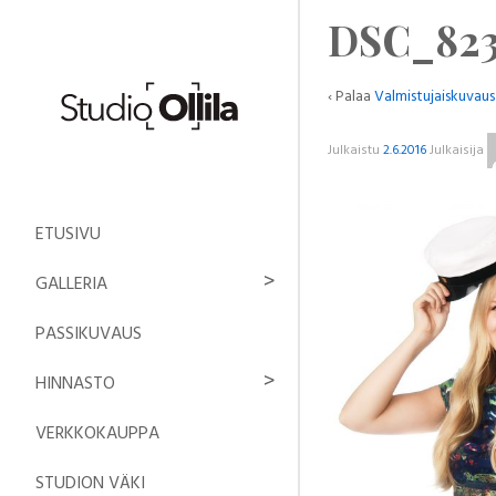
DSC_823
‹ Palaa
Valmistujaiskuvaus
Julkaistu
2.6.2016
Julkaisija
ETUSIVU
GALLERIA
PASSIKUVAUS
HINNASTO
VERKKOKAUPPA
STUDION VÄKI