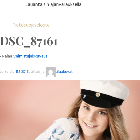
Lauantaisin ajanvarauksella
Tietosuojaseloste
DSC_87161
‹ Palaa
Valmistujaiskuvaus
Julkaistu
11.5.2016
Julkaisija
tilaakuvat