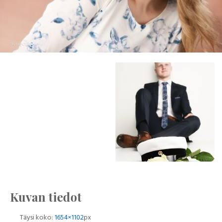
Kuvan tiedot
Täysi koko:
1654×1102
px