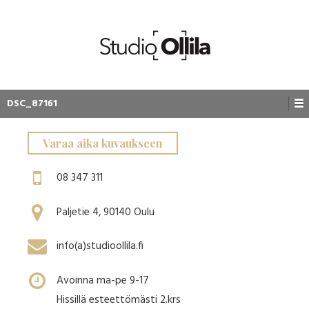
DSC_87161
Varaa aika kuvaukseen
08 347 311
Paljetie 4, 90140 Oulu
info(a)studioollila.fi
Avoinna ma-pe 9-17
Hissillä esteettömästi 2.krs