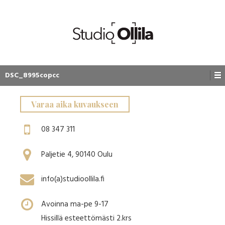
DSC_8995copcc
Varaa aika kuvaukseen
08 347 311
Paljetie 4, 90140 Oulu
info(a)studioollila.fi
Avoinna ma-pe 9-17
Hissillä esteettömästi 2.krs