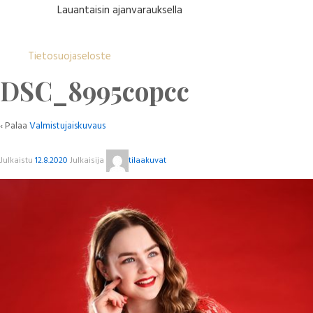
Lauantaisin ajanvarauksella
Tietosuojaseloste
DSC_8995copcc
‹ Palaa
Valmistujaiskuvaus
Julkaistu
12.8.2020
Julkaisija
tilaakuvat