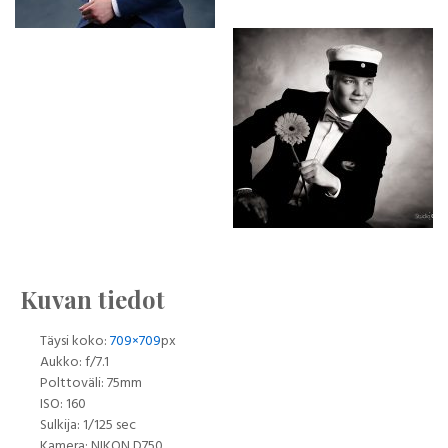
Kuvan tiedot
Täysi koko:
709×709
px
Aukko: f/7.1
Polttoväli: 75mm
ISO: 160
Sulkija: 1/125 sec
Kamera: NIKON D750