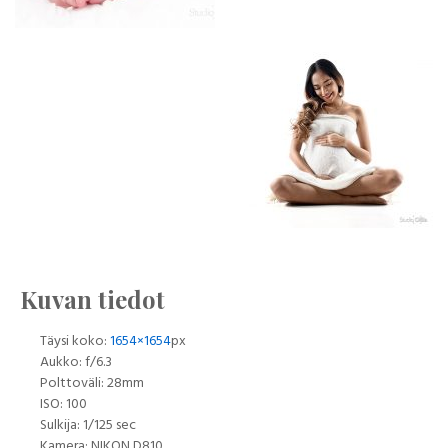
Kuvan tiedot
Täysi koko:
1654×1654
px
Aukko: f/6.3
Polttoväli: 28mm
ISO: 100
Sulkija: 1/125 sec
Kamera: NIKON D810