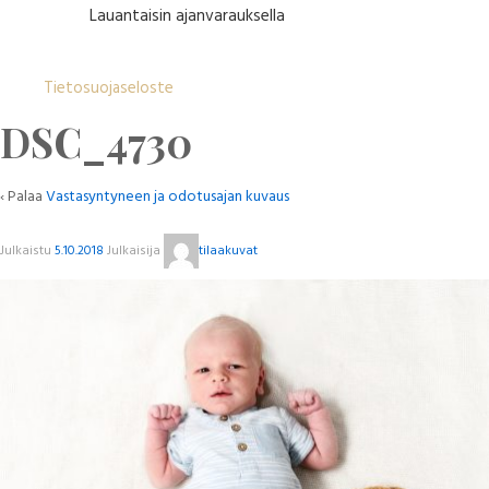
Lauantaisin ajanvarauksella
Tietosuojaseloste
DSC_4730
‹ Palaa
Vastasyntyneen ja odotusajan kuvaus
Julkaistu
5.10.2018
Julkaisija
tilaakuvat