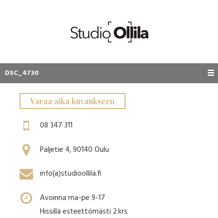
DSC_4730
Varaa aika kuvaukseen
08 347 311
Paljetie 4, 90140 Oulu
info(a)studioollila.fi
Avoinna ma-pe 9-17
Hissillä esteettömästi 2.krs