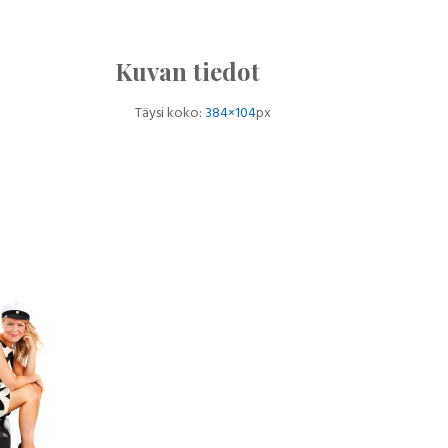
Kuvan tiedot
Täysi koko:
384×104
px