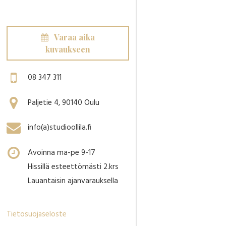
Varaa aika
kuvaukseen
08 347 311
Paljetie 4, 90140 Oulu
info(a)studioollila.fi
Avoinna ma-pe 9-17
Hissillä esteettömästi 2.krs
Lauantaisin ajanvarauksella
Tietosuojaseloste