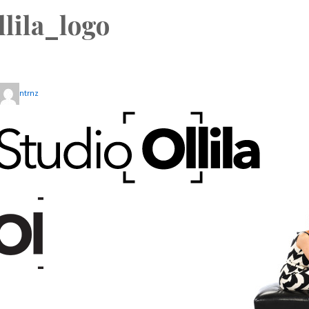
llila_logo
ntrnz