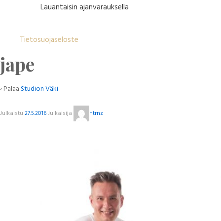
Lauantaisin ajanvarauksella
Tietosuojaseloste
jape
‹ Palaa
Studion Väki
Julkaistu
27.5.2016
Julkaisija
ntrnz