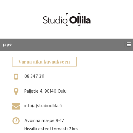
jape
Varaa aika kuvaukseen
08 347 311
Paljetie 4, 90140 Oulu
info(a)studioollila.fi
Avoinna ma-pe 9-17
Hissillä esteettömästi 2.krs