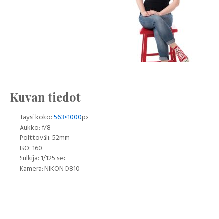
Kuvan tiedot
Täysi koko:
563×1000
px
Aukko: f/8
Polttoväli: 52mm
ISO: 160
Sulkija: 1/125 sec
Kamera: NIKON D810